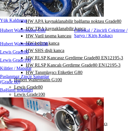
HW DVKF kısaltma kancası
HW KLW fırdöndü rulmanlı
Yük Kaldırma
HW APA kaynaklanabilir bağlama noktası Grade80
HW TBA kaynaklanabilir kanca
Hubert Waltermann G80
Caraskal / Zincirli Çektirme /
Şaryo / Kiriş Kıskaçı
HW Varil taşıma kancası
HW boğma kanca
Hubert Waltermann G100
HW SHS dişli kanca
Lewis Grade80
HW RLSP Kancasız Gerdirme Grade80 EN12195-3
Lewis Grade100
HW RLSP Kancalı Gerdirme Grade80 EN12195-3
Kilitler / Mapalar
HW Tanımlayıcı Etiketler G80
Paslanmaz Zincir Sapanlar
Hubert Waltermann G100
(Grade 60)
Lewis Grade80
Bağlantı noktaları
Lewis Grade100
Kilitler / Mapalar
Paslanmaz Zincir Sapanlar (Grade 60)
Bağlantı noktaları
Caraskal / Zincirli Çektirme / Şaryo / Kiriş Kıskaçı
Yük Bağlama