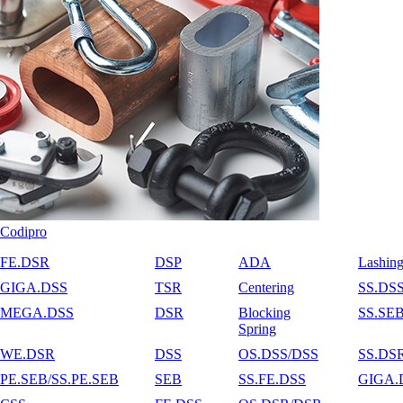
Codipro
FE.DSR
DSP
ADA
Lashin
GIGA.DSS
TSR
Centering
SS.DS
MEGA.DSS
DSR
Blocking
SS.SE
Spring
WE.DSR
DSS
OS.DSS/DSS
SS.DS
PE.SEB/SS.PE.SEB
SEB
SS.FE.DSS
GIGA.