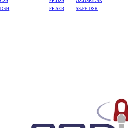
CSS
FE.DSS
OS.DSR/DSR
DSH
FE.SEB
SS.FE.DSR