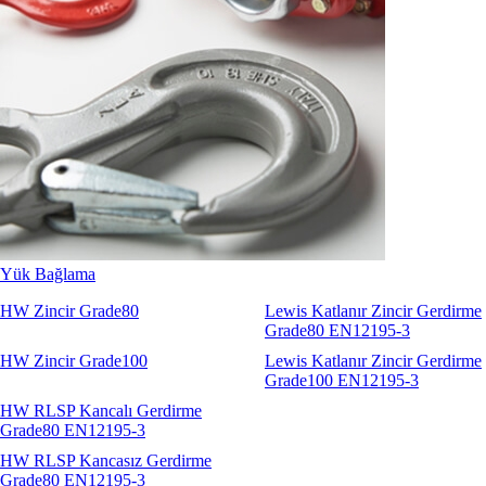
Sapanlar
Aksesuarlar
Codipro
Terrier
RopeBlock
Nemag
Talurit
Yük Bağlama
HW Zincir Grade80
Lewis Katlanır Zincir Gerdirme
Grade80 EN12195-3
HW Zincir Grade100
Lewis Katlanır Zincir Gerdirme
Grade100 EN12195-3
HW RLSP Kancalı Gerdirme
Grade80 EN12195-3
HW RLSP Kancasız Gerdirme
Grade80 EN12195-3