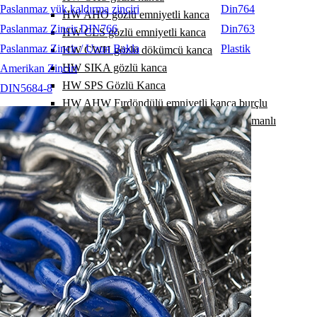
Paslanmaz yük kaldırma zinciri
Din764
HW AHO gözlü emniyetli kanca
Paslanmaz Zincir DIN766
Din763
HW CLS gözlü emniyetli kanca
Paslanmaz Zincir / Uzun Bakla
Plastik
HW CWH gözlü dökümcü kanca
HW SIKA gözlü kanca
Amerikan Zinciri
HW SPS Gözlü Kanca
DIN5684-8
HW AHW Fırdöndülü emniyetli kanca burçlu
HW AHW Fırdöndülü emniyetli kanca rulmanlı
HW WHS Fırdöndülü Kanca Burçlu
HW WHS fırdöndülü kanca Rulmanlı
HW KV ek kilit
HW RSK polyester sapan ek kilidi
HW VHG kısaltma kancası
HW VHO gözlü kısaltma kancası
HW VKH kısaltma kancası
HW VKF kısaltma kancası
HW VK kısaltma kancası
HW EKF kısaltma kancası
HW EKH kısaltma kancası