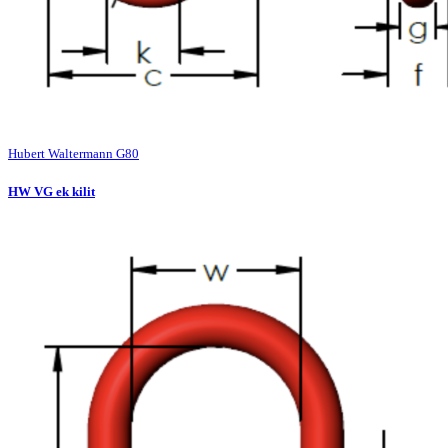
Hubert Waltermann G80
HW VG ek kilit