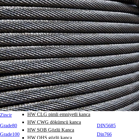
HW A halka 1-2 bacak
HW Halka grubu 3-4 bacak
HW SA25 geniş halka
HW SA16 geniş halka
HW A1 halka 1 bacak
HW A2 halka 2 bacak
HW A3 halka 3 bacak
HW A4 halka 4 bacak
HW EG sonlama halkası
HW SGB pimli kanca
HW GHK pimli kanca
HW GHS pimli kanca
HW SGCS pimli kanca
HW AHG pimli emniyetli kanca
HW CLG pimli emniyetli kanca
Zincir
HW CWG dökümcü kanca
Grade80
DIN5685
HW SOB Gözlü Kanca
Grade100
Din766
HW OHS gözlü kanca