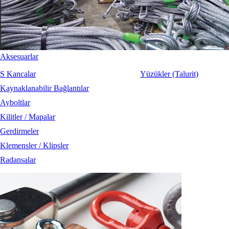
Aksesuarlar
S Kancalar
Yüzükler (Talurit)
Kaynaklanabilir Bağlantılar
Ayboltlar
Kilitler / Mapalar
Gerdirmeler
Klemensler / Klipsler
Radansalar