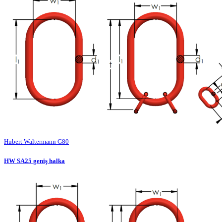
Hubert Waltermann G80
HW SA25 geniş halka