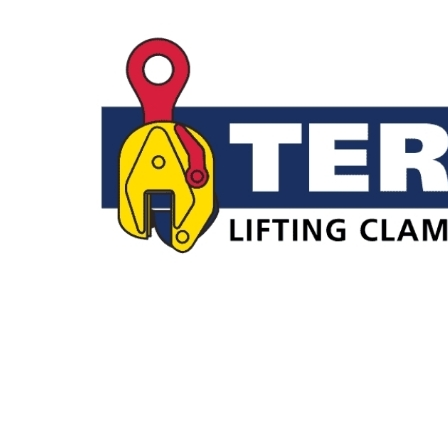
Dikey Kapmalar
TS / TSE / STS Dikey Kaldırma Kelepçesi