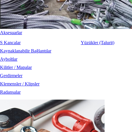
Aksesuarlar
S Kancalar
Yüzükler (Talurit)
Kaynaklanabilir Bağlantılar
Ayboltlar
Kilitler / Mapalar
Gerdirmeler
Klemensler / Klipsler
Radansalar