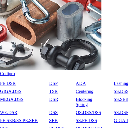
Codipro
FE.DSR
DSP
ADA
Lashin
GIGA.DSS
TSR
Centering
SS.DS
MEGA.DSS
DSR
Blocking
SS.SE
Spring
WE.DSR
DSS
OS.DSS/DSS
SS.DS
PE.SEB/SS.PE.SEB
SEB
SS.FE.DSS
GIGA.