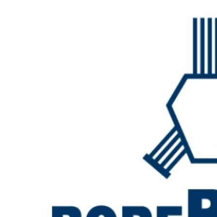
Dikey Kapmalar
TSU / TSEU / STSU Dikey Kaldırma Kelepçesi