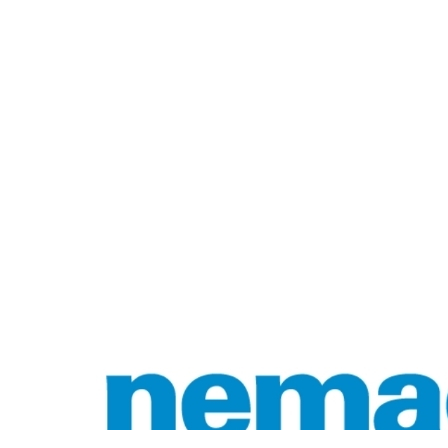
Dikey Kapmalar
HARDOX plaka kaldırma kelepçesi (55HrC)