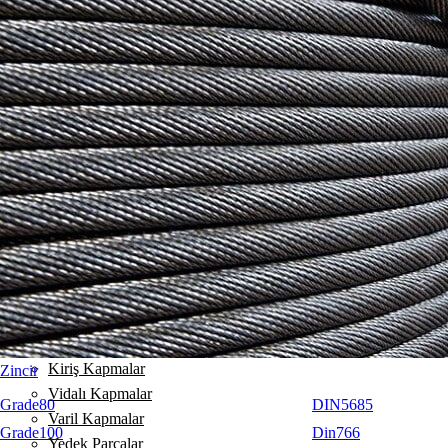
Dikey Kapmalar
TS / TSE / STS Dikey Kaldırma Kelepçesi
TSU / TSEU / STSU Dikey Kaldırma Kelepçesi
TJP / TJPU Dikey Kaldırma Kelepçesi
HARDOX plaka kaldırma kelepçesi (55HrC)
TS-R Paslanmaz Dikey Kaldırma kelepçesi
TSEU-A Dikey Kaldırma
TSHP / TSHP-A Dikey Kaldırma Kelepçesi
TSMP / TSEMP / STSMP Dikey Kaldırma Kelepçesi
TSHPU Dikey Kaldırma Kelepçesi
TCK Dikey kaldırma
Yatay Kapmalar
Boru Kapmalar
İz Yapmayan Kapmalar
Kiriş Kapmalar
Zincir
Vidalı Kapmalar
Grade80
DIN5685
Varil Kapmalar
Grade100
Din766
Yedek Parçalar