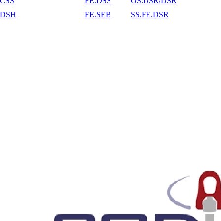
CSS
FE.DSS
OS.DSR/DSR
DSH
FE.SEB
SS.FE.DSR