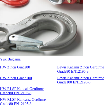
Yük Bağlama
HW Zincir Grade80
Lewis Katlanır Zincir Gerdirme
Grade80 EN12195-3
HW Zincir Grade100
Lewis Katlanır Zincir Gerdirme
Grade100 EN12195-3
HW RLSP Kancalı Gerdirme
Grade80 EN12195-3
HW RLSP Kancasız Gerdirme
Grade80 EN12195-3