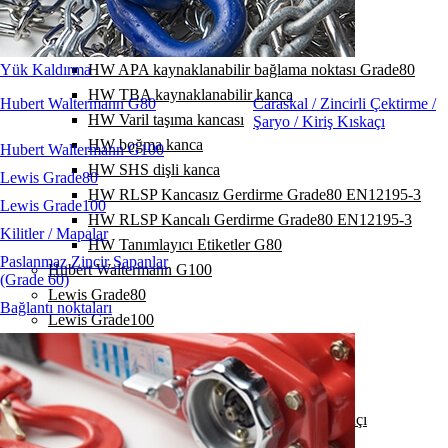
HW DVKF kısaltma kancası
HW KLW fırdöndü rulmanlı
Yük Kaldırma
HW APA kaynaklanabilir bağlama noktası Grade80
HW TBA kaynaklanabilir kanca
Hubert Waltermann G80
Caraskal / Zincirli Çektirme /
HW Varil taşıma kancası
Şaryo / Kiriş Kıskaçı
HW boğma kanca
Hubert Waltermann G100
HW SHS dişli kanca
Lewis Grade80
HW RLSP Kancasız Gerdirme Grade80 EN12195-3
Lewis Grade100
HW RLSP Kancalı Gerdirme Grade80 EN12195-3
Kilitler / Mapalar
HW Tanımlayıcı Etiketler G80
Paslanmaz Zincir Sapanlar
Hubert Waltermann G100
(Grade 60)
Lewis Grade80
Bağlantı noktaları
Lewis Grade100
Kilitler / Mapalar
Paslanmaz Zincir Sapanlar (Grade 60)
Bağlantı noktaları
Caraskal / Zincirli Çektirme / Şaryo / Kiriş Kıskaçı
Yük Bağlama