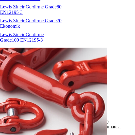
Lewis Zincir Gerdirme Grade80
EN12195-3
Lewis Zincir Gerdirme Grade70
Ekonomik
Lewis Zincir Gerdirme
Grade100 EN12195-3
HW SOB Gözlü Kanca
İNDİR
Özellikler:
Üretici / Sertifikasyon:
Hubert Waltermann (Almanya)
Markalama:
H97 / SOB / HW / Ölçü / Üretim parti numarası
Malzeme:
Grade80