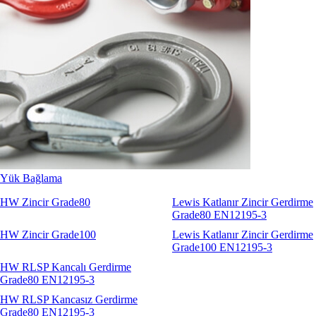
Sapanlar
Aksesuarlar
Codipro
Terrier
RopeBlock
Nemag
Talurit
Yük Bağlama
HW Zincir Grade80
Lewis Katlanır Zincir Gerdirme
Grade80 EN12195-3
HW Zincir Grade100
Lewis Katlanır Zincir Gerdirme
Grade100 EN12195-3
HW RLSP Kancalı Gerdirme
Grade80 EN12195-3
HW RLSP Kancasız Gerdirme
Grade80 EN12195-3