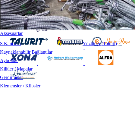
Aksesuarlar
S Kancalar
Yüzükler (Talurit)
Kaynaklanabilir Bağlantılar
Ayboltlar
Kilitler / Mapalar
Gerdirmeler
Klemensler / Klipsler
Bilgi ve daha fazlası için +90.212 221 67 00 arayın.
Radansalar
Hakkımızda
Ürünler
Markalar
İletişim
Kullanım Koşulları
Gizlilik ve Güvenlik