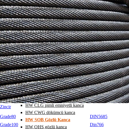
HW A halka 1-2 bacak
HW Halka grubu 3-4 bacak
HW SA25 geniş halka
HW SA16 geniş halka
HW A1 halka 1 bacak
HW A2 halka 2 bacak
HW A3 halka 3 bacak
HW A4 halka 4 bacak
HW EG sonlama halkası
HW SGB pimli kanca
HW GHK pimli kanca
HW GHS pimli kanca
HW SGCS pimli kanca
HW AHG pimli emniyetli kanca
HW CLG pimli emniyetli kanca
Zincir
HW CWG dökümcü kanca
Grade80
DIN5685
HW SOB Gözlü Kanca
Grade100
Din766
HW OHS gözlü kanca