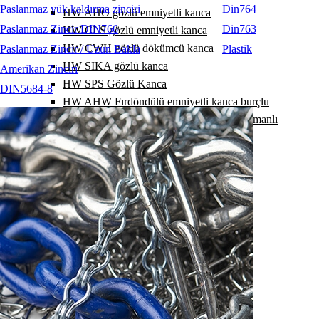
Paslanmaz yük kaldırma zinciri
Din764
HW AHO gözlü emniyetli kanca
Paslanmaz Zincir DIN766
Din763
HW CLS gözlü emniyetli kanca
HW CWH gözlü dökümcü kanca
Paslanmaz Zincir / Uzun Bakla
Plastik
HW SIKA gözlü kanca
Amerikan Zinciri
HW SPS Gözlü Kanca
DIN5684-8
HW AHW Fırdöndülü emniyetli kanca burçlu
HW AHW Fırdöndülü emniyetli kanca rulmanlı
HW WHS Fırdöndülü Kanca Burçlu
HW WHS fırdöndülü kanca Rulmanlı
HW KV ek kilit
HW RSK polyester sapan ek kilidi
HW VHG kısaltma kancası
HW VHO gözlü kısaltma kancası
HW VKH kısaltma kancası
HW VKF kısaltma kancası
HW VK kısaltma kancası
HW EKF kısaltma kancası
HW EKH kısaltma kancası