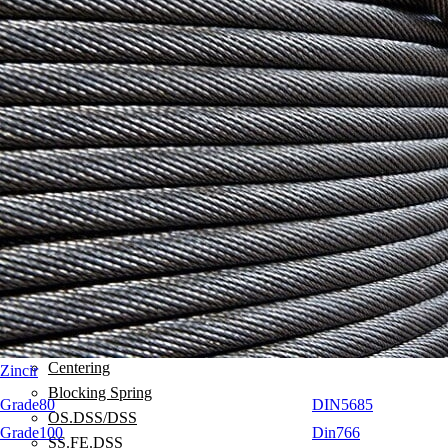
GIGA.DSS
MEGA.DSS
WE.DSR
PE.SEB/SS.PE.SEB
CSS
DSH
DSP
TSR
DSR
DSS
SEB
FE.DSS
FE.SEB
ADA
Centering
Zincir
Blocking Spring
Grade80
DIN5685
OS.DSS/DSS
Grade100
Din766
SS.FE.DSS