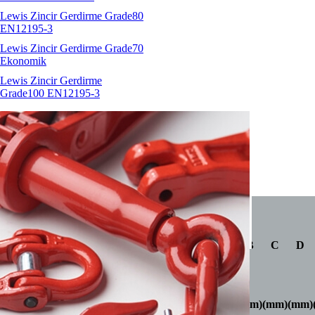
Lewis Zincir Gerdirme Grade80
EN12195-3
Lewis Zincir Gerdirme Grade70
Ekonomik
Lewis Zincir Gerdirme
Grade100 EN12195-3
FE.SEB
İNDİR
SF
SF
L
Reference
Diameter
5:1
4:1
Torque
A
B
C
D
Maxi
WLL
WLL
(t)
(t)
(mm)
(Nm)
(mm)
(mm)
(mm)
(mm)