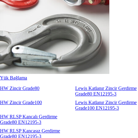
Yük Bağlama
HW Zincir Grade80
Lewis Katlanır Zincir Gerdirme
Grade80 EN12195-3
HW Zincir Grade100
Lewis Katlanır Zincir Gerdirme
Grade100 EN12195-3
HW RLSP Kancalı Gerdirme
Grade80 EN12195-3
HW RLSP Kancasız Gerdirme
Grade80 EN12195-3