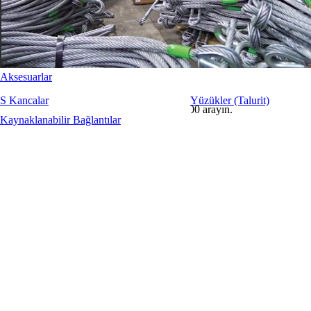
Aksesuarlar
S Kancalar
Yüzükler (Talurit)
Bilgi ve daha fazlası için +90.212 221 67 00 arayın.
Kaynaklanabilir Bağlantılar
Hakkımızda
Ayboltlar
Ürünler
Markalar
Kilitler / Mapalar
İletişim
Gerdirmeler
Kullanım Koşulları
Klemensler / Klipsler
Gizlilik ve Güvenlik
Radansalar
Tahsilat İade Politikası
ENG(coming soon)
TÜRKÇE