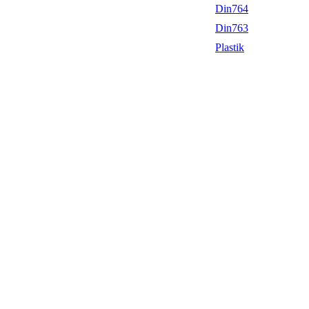
Din764
Din763
Plastik