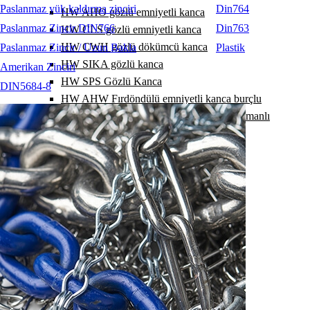
Paslanmaz yük kaldırma zinciri
Din764
HW AHO gözlü emniyetli kanca
Paslanmaz Zincir DIN766
Din763
HW CLS gözlü emniyetli kanca
HW CWH gözlü dökümcü kanca
Paslanmaz Zincir / Uzun Bakla
Plastik
HW SIKA gözlü kanca
Amerikan Zinciri
HW SPS Gözlü Kanca
DIN5684-8
HW AHW Fırdöndülü emniyetli kanca burçlu
HW AHW Fırdöndülü emniyetli kanca rulmanlı
HW WHS Fırdöndülü Kanca Burçlu
HW WHS fırdöndülü kanca Rulmanlı
HW KV ek kilit
HW RSK polyester sapan ek kilidi
HW VHG kısaltma kancası
HW VHO gözlü kısaltma kancası
HW VKH kısaltma kancası
HW VKF kısaltma kancası
HW VK kısaltma kancası
HW EKF kısaltma kancası
HW EKH kısaltma kancası