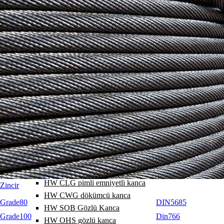
HW A halka 1-2 bacak
HW Halka grubu 3-4 bacak
HW SA25 geniş halka
HW SA16 geniş halka
HW A1 halka 1 bacak
HW A2 halka 2 bacak
HW A3 halka 3 bacak
HW A4 halka 4 bacak
HW EG sonlama halkası
HW SGB pimli kanca
HW GHK pimli kanca
HW GHS pimli kanca
HW SGCS pimli kanca
HW AHG pimli emniyetli kanca
HW CLG pimli emniyetli kanca
Zincir
HW CWG dökümcü kanca
Grade80
DIN5685
HW SOB Gözlü Kanca
Grade100
Din766
HW OHS gözlü kanca