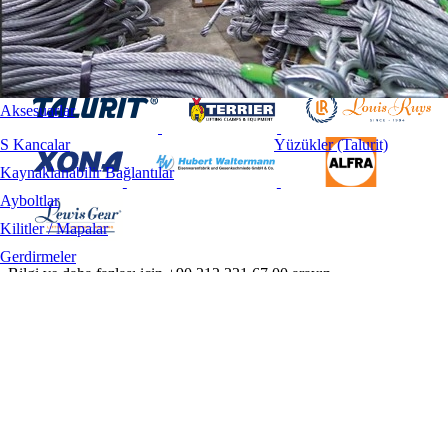
Aksesuarlar
S Kancalar
Yüzükler (Talurit)
Kaynaklanabilir Bağlantılar
Ayboltlar
Kilitler / Mapalar
Gerdirmeler
Bilgi ve daha fazlası için +90.212 221 67 00 arayın.
Klemensler / Klipsler
Hakkımızda
Radansalar
Ürünler
Markalar
İletişim
Kullanım Koşulları
Gizlilik ve Güvenlik
Tahsilat İade Politikası