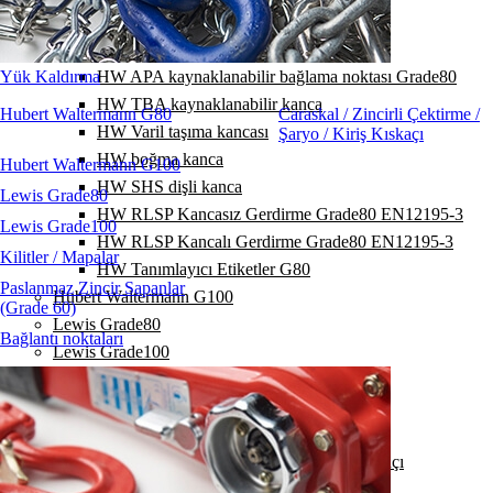
HW DVKF kısaltma kancası
HW KLW fırdöndü rulmanlı
Yük Kaldırma
HW APA kaynaklanabilir bağlama noktası Grade80
HW TBA kaynaklanabilir kanca
Hubert Waltermann G80
Caraskal / Zincirli Çektirme /
HW Varil taşıma kancası
Şaryo / Kiriş Kıskaçı
HW boğma kanca
Hubert Waltermann G100
HW SHS dişli kanca
Lewis Grade80
HW RLSP Kancasız Gerdirme Grade80 EN12195-3
Lewis Grade100
HW RLSP Kancalı Gerdirme Grade80 EN12195-3
Kilitler / Mapalar
HW Tanımlayıcı Etiketler G80
Paslanmaz Zincir Sapanlar
Hubert Waltermann G100
(Grade 60)
Lewis Grade80
Bağlantı noktaları
Lewis Grade100
Kilitler / Mapalar
Paslanmaz Zincir Sapanlar (Grade 60)
Bağlantı noktaları
Caraskal / Zincirli Çektirme / Şaryo / Kiriş Kıskaçı
Yük Bağlama