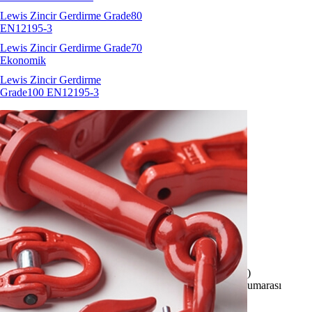
Lewis Zincir Gerdirme Grade80
EN12195-3
Lewis Zincir Gerdirme Grade70
Ekonomik
Lewis Zincir Gerdirme
Grade100 EN12195-3
HW GHK pimli kanca
İNDİR
Özellikler:
Üretici / Sertifikasyon:
Hubert Waltermann (Almanya)
Markalama:
H97 / GHK / HW / Ölçü / Üretim parti numarası
Malzeme:
Grade80
Emniyet Katsayısı:
4