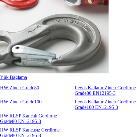
Sapanlar
Aksesuarlar
Codipro
Terrier
RopeBlock
Nemag
Talurit
Yük Bağlama
HW Zincir Grade80
Lewis Katlanır Zincir Gerdirme
Grade80 EN12195-3
HW Zincir Grade100
Lewis Katlanır Zincir Gerdirme
Grade100 EN12195-3
HW RLSP Kancalı Gerdirme
Grade80 EN12195-3
HW RLSP Kancasız Gerdirme
Grade80 EN12195-3