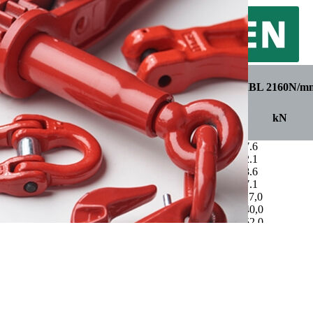
Ø Çap
Ağırlık
Metal kesit alanı
MBL 1960N/mm²
MBL 2160N/m
mm
kg/100m
mm²
kN
kN
7
23.3
27.7
43.4
47.6
8
30.4
36.2
57.8
62.1
9
38.5
45.8
73.1
78.6
10
47.5
56.5
90.3
97.1
11
57.5
68.4
109.2
117,0
12
68.4
81.4
130,0
140,0
12,5
74.2
88.3
141,0
152,0
13
80.3
95.5
153,0
164,0
14
93.1
110.8
177,0
190,0
Sapanlar
15
107,0
127.2
203,0
218,0
16
122,0
144.7
231,0
248,0
GÜNCELLENİYOR....
16,5
129,0
153.9
246,0
264,0
17
137,0
163.3
261,0
280,0
18
154,0
183.1
293,0
314,0