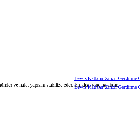
Lewis Katlanır Zincir Gerdirm
mler ve halat yapısını stabilize eder. En ideal vinç halatıdır.
Lewis Katlanır Zincir Gerdirm