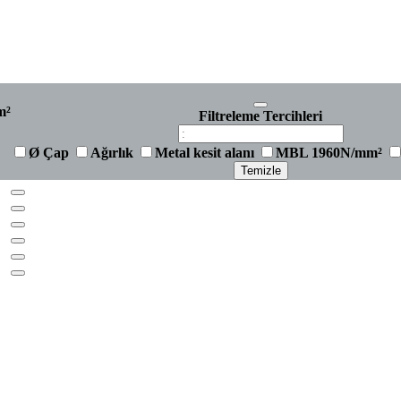
m²
Filtreleme Tercihleri
Ø Çap
Ağırlık
Metal kesit alanı
MBL 1960N/mm²
Temizle