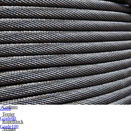
VS 15-1 C
VS 16-1
VS 16-2 C
VS 16-4 CP
VS 16-5 C
CASAR
Standart Çelik Halatlar
Oyun Grubu Halatları
Zipline Halatları
Zincir
Yük Kaldırma
Yük Bağlama
Sapanlar
Aksesuarlar
Codipro
Zincir
Terrier
Grade80
RopeBlock
Grade100
Nemag