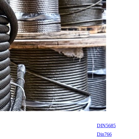
DIN5685
Din766