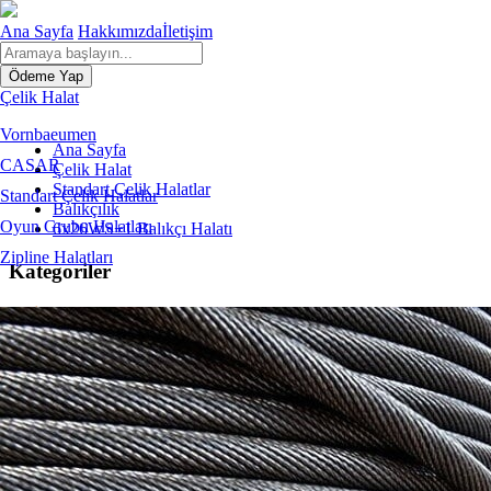
Ana Sayfa
Hakkımızda
İletişim
Ödeme Yap
Çelik Halat
Vornbaeumen
Ana Sayfa
CASAR
Çelik Halat
Standart Çelik Halatlar
Standart Çelik Halatlar
Balıkçılık
Oyun Grubu Halatları
6x26WS+1 Balıkçı Halatı
Zipline Halatları
Kategoriler
Çelik Halat
Vornbaeumen
CASAR
Standart Çelik Halatlar
Çelik
Paslanmaz
PVC Kaplı