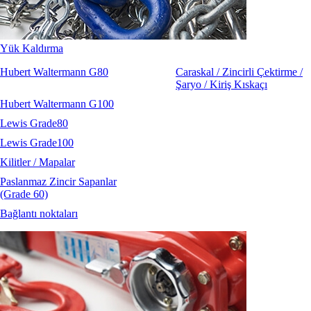
Yük Kaldırma
Hubert Waltermann G80
Caraskal / Zincirli Çektirme /
Şaryo / Kiriş Kıskaçı
Hubert Waltermann G100
Lewis Grade80
Lewis Grade100
Kilitler / Mapalar
Paslanmaz Zincir Sapanlar
(Grade 60)
Bağlantı noktaları
6x26WS+1 Balıkçı Halatı