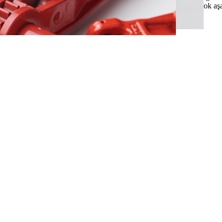
aletleriyle sıkıştırılabilirken, 60 numaradan büyük olanlar özel, çok aşa
Bilgi ve daha fazlası için +90.212 221 67 00 arayın.
Hakkımızda
Ürünler
Markalar
Sapanlar
İletişim
GÜNCELLENİYOR....
Kullanım Koşulları
Gizlilik ve Güvenlik
Tahsilat İade Politikası