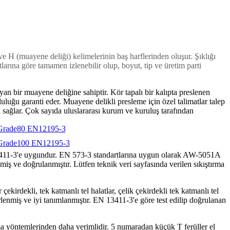
ve H (muayene deliği) kelimelerinin baş harflerinden oluşur. Şıklığı
tlarına göre tamamen izlenebilir olup, boyut, tip ve üretim parti
n bir muayene deliğine sahiptir. Kör tapalı bir kalıpta preslenen
uluğu garanti eder. Muayene delikli presleme için özel talimatlar talep
k sağlar. Çok sayıda uluslararası kurum ve kuruluş tarafından
e Grade80 EN12195-3
e Grade100 EN12195-3
13411-3'e uygundur. EN 573-3 standartlarına uygun olarak AW-5051A
lmiş ve doğrulanmıştır. Lütfen teknik veri sayfasında verilen sıkıştırma
irdekli, tek katmanlı tel halatlar, çelik çekirdekli tek katmanlı tel
elirlenmiş ve iyi tanımlanmıştır. EN 13411-3'e göre test edilip doğrulanan
ırma yöntemlerinden daha verimlidir. 5 numaradan küçük T ferüller el