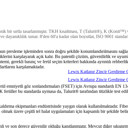
ik bir sırtla tasarlanmıştır. TKH kısaltması, T (Talurit®), K (Konit™) 
k ve dayanıklılık sunar. 8'den 60'a kadar olan boyutlar, ISO 9001 standar
un presleme işleminden sonra doğru şekilde konumlandırılmasını sağlaya
lerini karşılayarak açık kalır. Bu patentli çözüm, güvenilirlik ve uyuml
mi, gerekli basınç ve ferül seçim kriterleri hakkında ayrıntılı rehberli
artlarını karşılamaktadır.
Lewis Katlanır Zincir Gerdirm
Lewis Katlanır Zincir Gerdirm
erül emniyetli göz sonlandırmaları (FSET) için Avrupa standardı EN 
 ferüller bu standarda uymasa da, Talurit® tarafından titizlikle test edi
ırma ekipmanları endüstrisinde yaygın olarak kullanılmaktadır. Fiber çek
hil olmak üzere çeşitli tel halat uygulamaları için kapsamlı bir şekilde b
enli ve son derece güvenilir olduğu kanıtlanmıştır. Mevcut diğer sıkışt