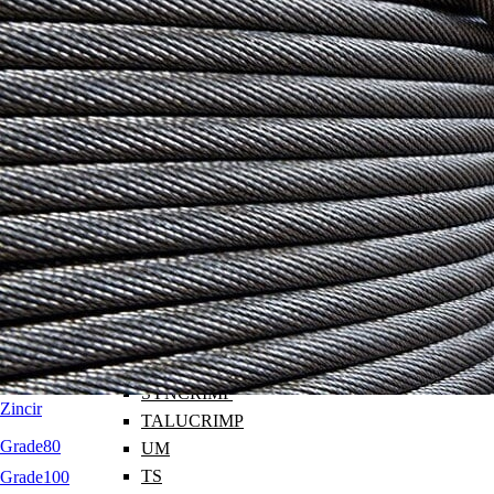
Kaynaklanabilir Bağlantılar
Ayboltlar
Kilitler / Mapalar
Gerdirmeler
Klemensler / Klipsler
Radansalar
Yüzükler (Talurit)
Oyun Grubu
Çelik
Paslanmaz
Bakır
Aluminyum
T
R
SYNCRIMP
Zincir
TALUCRIMP
Grade80
UM
TS
Grade100