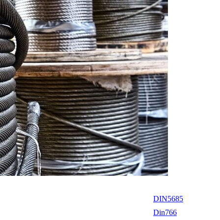
DIN5685
Din766