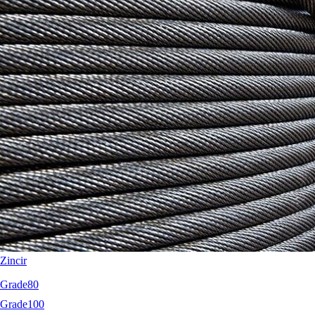
RopeBlock
Nemag
Talurit
Zincir
Grade80
Grade100