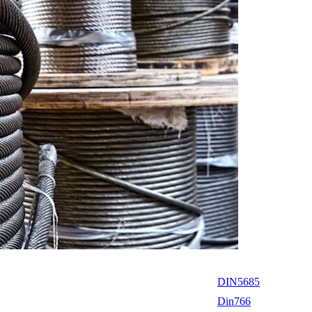
DIN5685
Din766