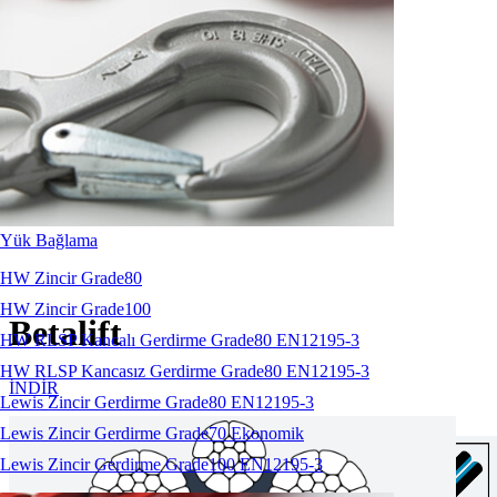
Yük Bağlama
HW Zincir Grade80
HW Zincir Grade100
Betalift
HW RLSP Kancalı Gerdirme Grade80 EN12195-3
HW RLSP Kancasız Gerdirme Grade80 EN12195-3
İNDİR
Lewis Zincir Gerdirme Grade80 EN12195-3
Özellikler:
Lewis Zincir Gerdirme Grade70 Ekonomik
Lewis Zincir Gerdirme Grade100 EN12195-3