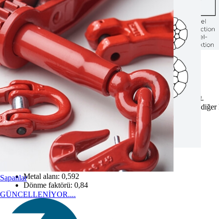
Uygulamalar:
Uygulama alanlarını görmek için tıklayınız
Genel Bakış:
Son derece yüksek kopma yüküne sahip, çok esnek yapıda halat.
Elektrikli vinçler ve dönmeye karşı dirençli halat gerektirmeyen diğer 
Halat kategori numarası (RCN) 07 ISO 4309'a göre
Tüm damarlar kompakt
Fırdöndü ile kullanılamaz
Toplam tel sayısı: 307
Dış damarlardaki toplam tel sayısı: 205
Metal doluluk oranı: 0.754
Metal alanı: 0,592
Sapanlar
Dönme faktörü: 0,84
GÜNCELLENİYOR....