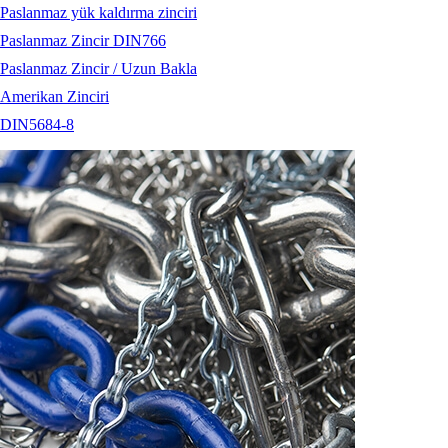
Paslanmaz yük kaldırma zinciri
Paslanmaz Zincir DIN766
Paslanmaz Zincir / Uzun Bakla
Amerikan Zinciri
DIN5684-8