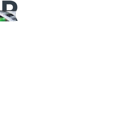
Filtreleme Tercihleri
ırlık
MBL 1960N/mm²
MBL 1960N/mm²
MBL 2160N/mm
Temizle
Yüzükler (Talurit)