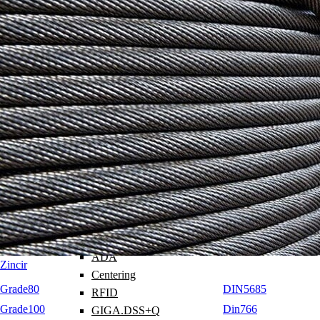
Kaynaklanabilir Bağlantılar
Ayboltlar
DIN580 / DIN582 C15E
Grade80
Codipro
DSR
SS.SEB
SS.DSS
SS.FE.DSR
SS.FE.DSS
OS.DSR/DSR
OS.DSS/DSS
Blocking Spring
Lashing
ADA
Zincir
Centering
Grade80
DIN5685
RFID
Grade100
Din766
GIGA.DSS+Q