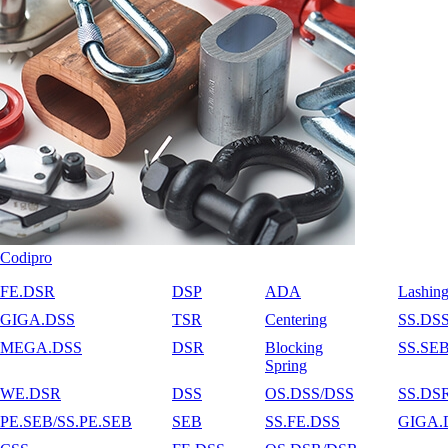
Codipro
FE.DSR
DSP
ADA
Lashin
GIGA.DSS
TSR
Centering
SS.DS
MEGA.DSS
DSR
Blocking
SS.SE
Spring
WE.DSR
DSS
OS.DSS/DSS
SS.DS
PE.SEB/SS.PE.SEB
SEB
SS.FE.DSS
GIGA.