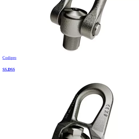
Codipro
SS.DSS