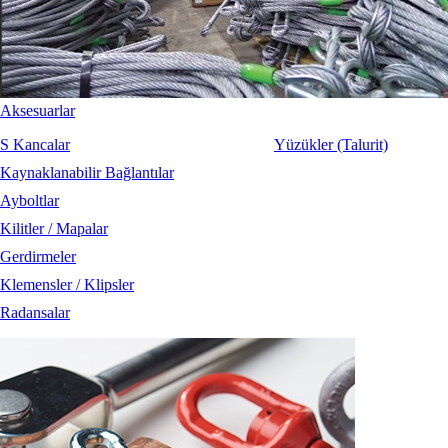
Aksesuarlar
S Kancalar
Yüzükler (Talurit)
Kaynaklanabilir Bağlantılar
Ayboltlar
Kilitler / Mapalar
Gerdirmeler
Klemensler / Klipsler
Radansalar