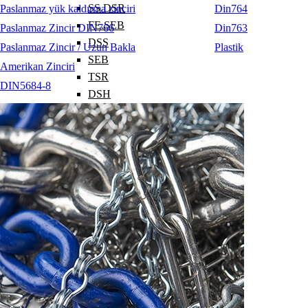
SS.DSR
Paslanmaz yük kaldırma zinciri
Din764
FE.SEB
Paslanmaz Zincir DIN766
Din763
DSS
Paslanmaz Zincir / Uzun Bakla
Plastik
SEB
Amerikan Zinciri
TSR
DIN5684-8
DSH
DSP
CSS
PE.SEB/SS.PE.SEB
WE.DSR
MEGA.DSS
GIGA.DSS
FE.DSR
FE.DSS
WE.DSS
Fırdöndülü Grade80
Paslanmaz
Kilitler / Mapalar