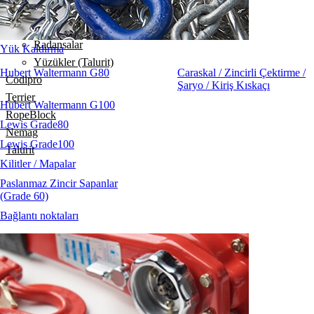
Gerdirmeler
Klemensler / Klipsler
Radansalar
Yük Kaldırma
Yüzükler (Talurit)
Hubert Waltermann G80
Caraskal / Zincirli Çektirme /
Codipro
Şaryo / Kiriş Kıskaçı
Terrier
Hubert Waltermann G100
RopeBlock
Lewis Grade80
Nemag
Lewis Grade100
Talurit
Kilitler / Mapalar
Paslanmaz Zincir Sapanlar
(Grade 60)
Bağlantı noktaları