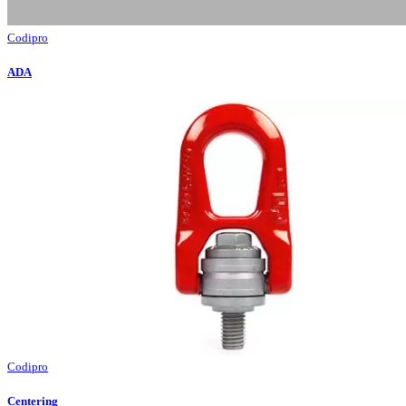
Codipro
ADA
Codipro
Centering