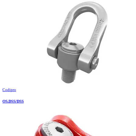
Codipro
OS.DSS/DSS