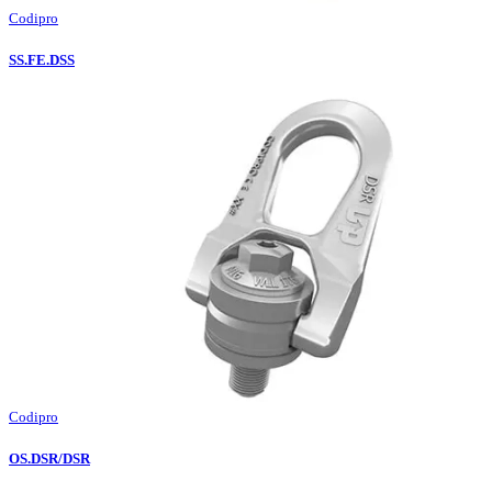
Codipro
SS.FE.DSS
Codipro
OS.DSR/DSR