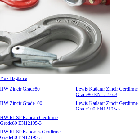
Yük Bağlama
HW Zincir Grade80
Lewis Katlanır Zincir Gerdirme
Grade80 EN12195-3
HW Zincir Grade100
Lewis Katlanır Zincir Gerdirme
Grade100 EN12195-3
HW RLSP Kancalı Gerdirme
Grade80 EN12195-3
HW RLSP Kancasız Gerdirme
Grade80 EN12195-3