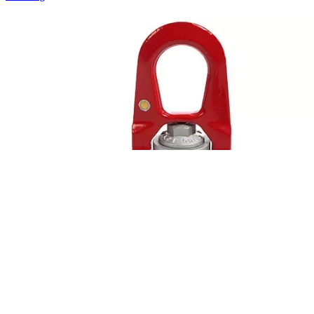
Codipro
RFID