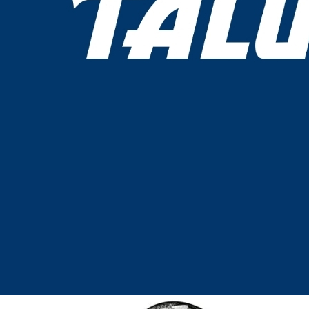
Codipro
DSR