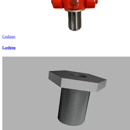
Codipro
Lashing