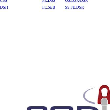
CSS
FE.DSS
OS.DSR/DSR
DSH
FE.SEB
SS.FE.DSR