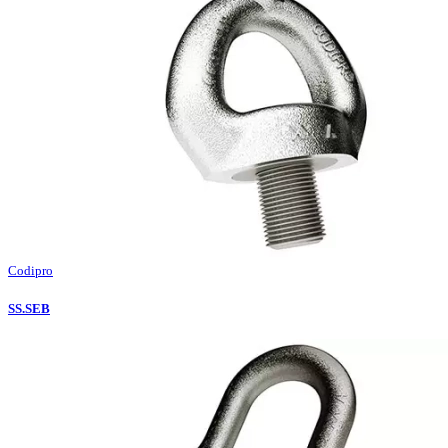
Codipro
SS.SEB