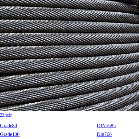
RopeBlock
Nemag
Talurit
Zincir
Grade80
DIN5685
Grade100
Din766