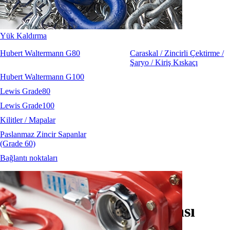
Yük Kaldırma
Hubert Waltermann G80
Caraskal / Zincirli Çektirme /
Şaryo / Kiriş Kıskaçı
Hubert Waltermann G100
Lewis Grade80
Lewis Grade100
Kilitler / Mapalar
Paslanmaz Zincir Sapanlar
(Grade 60)
Bağlantı noktaları
HW EKH kısaltma kancası