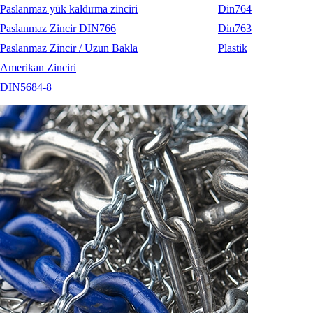
Paslanmaz yük kaldırma zinciri
Din764
Paslanmaz Zincir DIN766
Din763
Paslanmaz Zincir / Uzun Bakla
Plastik
Amerikan Zinciri
DIN5684-8