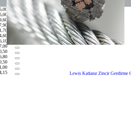
Temizle
6,00
5,00
9,60
7,90
1,70
4,60
6,10
7,00
0,50
6,80
0,50
1,00
4,15
Lewis Katlanır Zincir Gerdirm
1,00
Lewis Katlanır Zincir Gerdirm
1,00