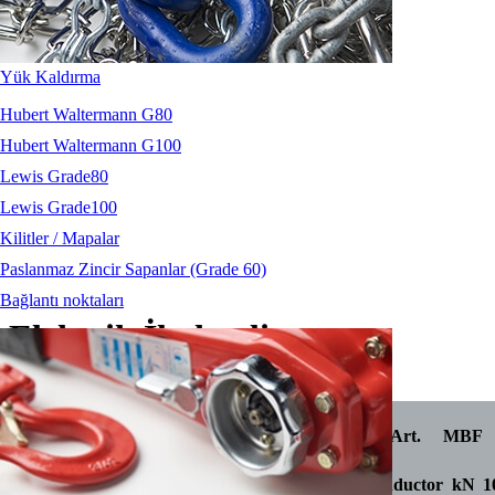
Yük Kaldırma
Hubert Waltermann G80
Hubert Waltermann G100
Lewis Grade80
Lewis Grade100
Kilitler / Mapalar
Paslanmaz Zincir Sapanlar (Grade 60)
Bağlantı noktaları
Elektrik İletkenli
İNDİR
Art
Rope
Structure
cross-section conductor Cu
Art.
MBF
mm
mm2
conductor
kN
1