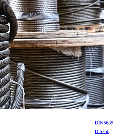
DIN5685
Din766