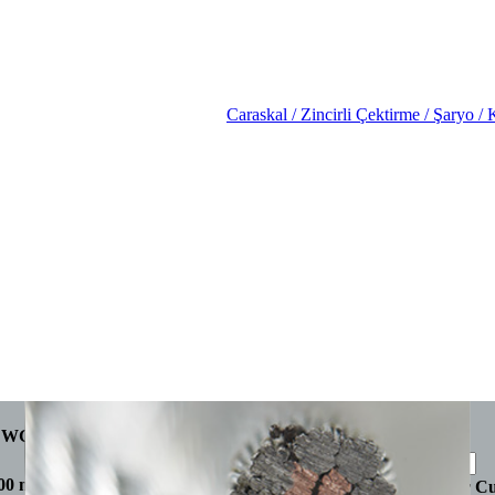
Caraskal / Zincirli Çektirme / Şaryo / 
WGT
Filtreleme Tercihleri
00 m kg
Art
Rope
Structure
cross-section conductor C