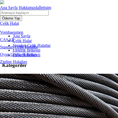
Ana Sayfa
Hakkımızda
İletişim
Ödeme Yap
Çelik Halat
Vornbaeumen
Ana Sayfa
CASAR
Çelik Halat
Standart Çelik Halatlar
Standart Çelik Halatlar
Elektrik İletkenli
Oyun Grubu Halatları
Elektrik İletkenli
Zipline Halatları
Kategoriler
Çelik Halat
Zincir
Yük Kaldırma
Yük Bağlama
Sapanlar
Aksesuarlar
Codipro