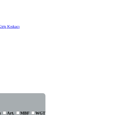
Kiriş Kıskaçı
u
Art.
MBF
WGT