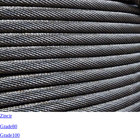
Terrier
RopeBlock
Nemag
Talurit
Zincir
Grade80
Grade100