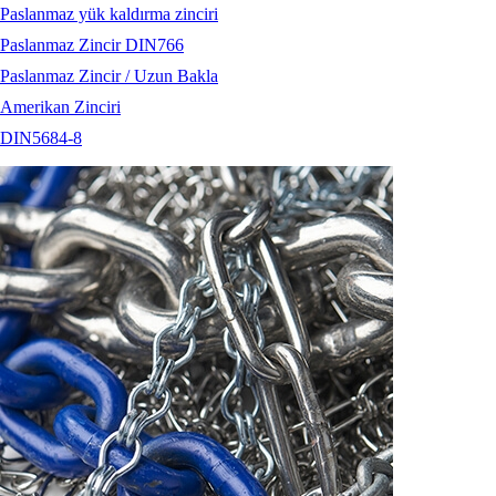
Paslanmaz yük kaldırma zinciri
Paslanmaz Zincir DIN766
Paslanmaz Zincir / Uzun Bakla
Amerikan Zinciri
DIN5684-8