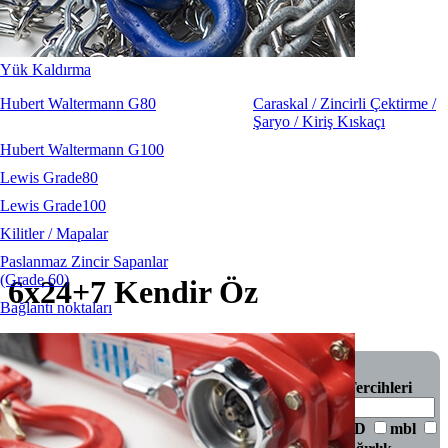
Yük Kaldırma
Hubert Waltermann G80
Caraskal / Zincirli Çektirme /
Şaryo / Kiriş Kıskaçı
Hubert Waltermann G100
Lewis Grade80
Lewis Grade100
Kilitler / Mapalar
Paslanmaz Zincir Sapanlar
(Grade 60)
6x24+7 Kendir Öz
Bağlantı noktaları
İNDİR
Parça
Filtreleme Tercihleri
D
mbl
Ağırlık
no.
Parça no.
D
mbl