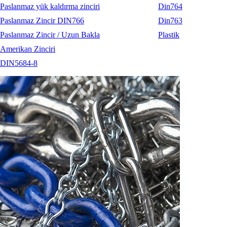
Paslanmaz yük kaldırma zinciri
Din764
Paslanmaz Zincir DIN766
Din763
Paslanmaz Zincir / Uzun Bakla
Plastik
Amerikan Zinciri
DIN5684-8