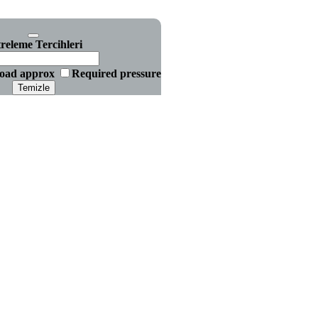
treleme Tercihleri
oad approx
Required pressure
Temizle
Lewis Katlanır Zincir Gerdirm
Lewis Katlanır Zincir Gerdirm