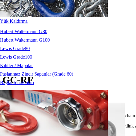
Yük Kaldırma
Hubert Waltermann G80
Hubert Waltermann G100
Lewis Grade80
Lewis Grade100
Kilitler / Mapalar
Paslanmaz Zincir Sapanlar (Grade 60)
GC-RF
Bağlantı noktaları
İNDİR
Two designs, four products. Endless possibilities.
Our new "fork" and "eye" connectors is now available for both chain 
Compatible with GC16-RMU/RSP rope and 6mm DIN766 shortlink A4 (