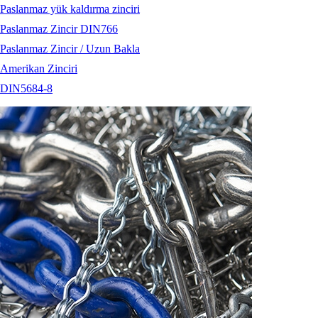
Paslanmaz yük kaldırma zinciri
Paslanmaz Zincir DIN766
Paslanmaz Zincir / Uzun Bakla
Amerikan Zinciri
DIN5684-8