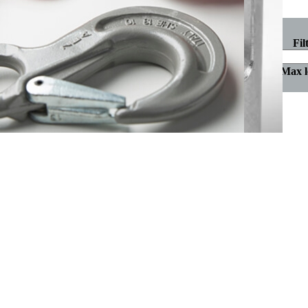
The same die is used for both rope and chain versions.
Fil
Art no.
Max load approx
Required pressure
Art no.
Max l
GC16-RF
10kN
500kN
GC18-RF
10kN
500kN
GC20-RF
in process
xx
Yük Bağlama
HW Zincir Grade80
HW Zincir Grade100
HW RLSP Kancalı Gerdirme Grade80 EN12195-3
HW RLSP Kancasız Gerdirme Grade80 EN12195-3
Lewis Zincir Gerdirme Grade80 EN12195-3
Bilgi ve daha fazlası için +90.212 221 67 00 arayın.
Lewis Zincir Gerdirme Grade70 Ekonomik
Hakkımızda
Lewis Zincir Gerdirme Grade100 EN12195-3
Ürünler
Markalar