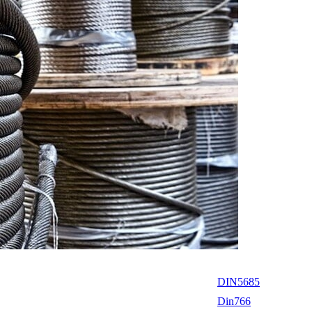
DIN5685
Din766