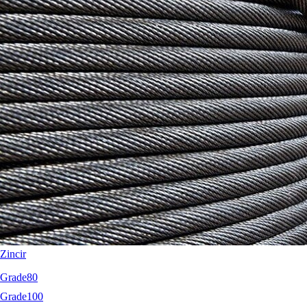
Terrier
RopeBlock
Nemag
Talurit
Zincir
Grade80
Grade100