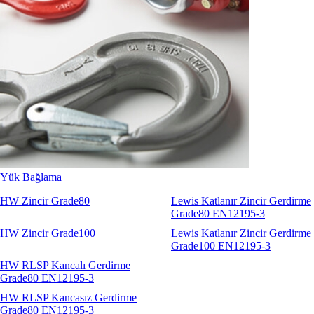
Yük Bağlama
HW Zincir Grade80
Lewis Katlanır Zincir Gerdirme
Grade80 EN12195-3
HW Zincir Grade100
Lewis Katlanır Zincir Gerdirme
Grade100 EN12195-3
HW RLSP Kancalı Gerdirme
Grade80 EN12195-3
HW RLSP Kancasız Gerdirme
Grade80 EN12195-3