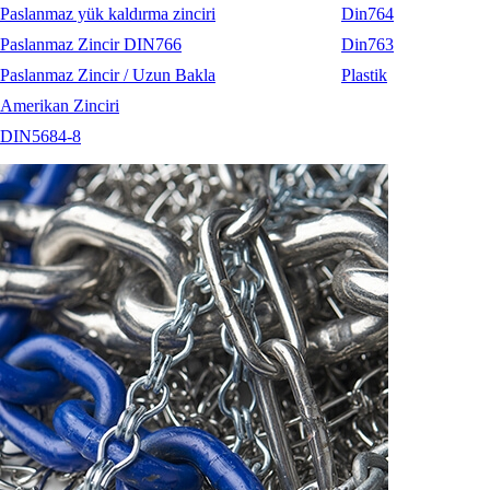
Paslanmaz yük kaldırma zinciri
Din764
Paslanmaz Zincir DIN766
Din763
Paslanmaz Zincir / Uzun Bakla
Plastik
Amerikan Zinciri
DIN5684-8