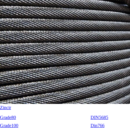
RopeBlock
Nemag
Talurit
Zincir
Grade80
DIN5685
Grade100
Din766