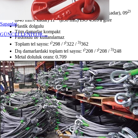
olmayan uygulamalarda tercih edilir.
2
Halat kategori numarası (RCN) 09¹⁾ (ø19 mm'e kadar), 09
⁾
3
(ø48 mm'e kadar) 11
⁾ (ø50 mm) ISO 4309'a göre
Sapanlar
Plastik dolgulu
Tüm damarlar kompakt
GÜNCELLENİYOR....
Fırdöndü ile kullanılamaz
3)
Toplam tel sayısı: ¹⁾298 / ²⁾322 /
362
3)
Dış damarlardaki toplam tel sayısı: ¹⁾208 / ²⁾208 /
248
Metal doluluk oranı: 0.709
Metal alanı: 0,557
Dönme faktörü: 0,87 (1960N) / 0,86 (2160N)
Filtreleme Tercihleri