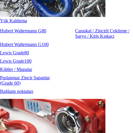
Yük Kaldırma
Hubert Waltermann G80
Caraskal / Zincirli Çektirme /
Şaryo / Kiriş Kıskaçı
Hubert Waltermann G100
Lewis Grade80
Lewis Grade100
Kilitler / Mapalar
Paslanmaz Zincir Sapanlar
(Grade 60)
Bağlantı noktaları