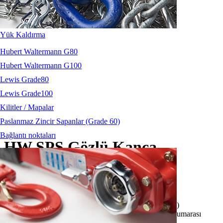
Yük Kaldırma
Hubert Waltermann G80
Hubert Waltermann G100
Lewis Grade80
Lewis Grade100
Kilitler / Mapalar
Paslanmaz Zincir Sapanlar (Grade 60)
Bağlantı noktaları
HW SPS Gözlü Kanca
İNDİR
Özellikler:
Üretici / Sertifikasyon:
Hubert Waltermann (Almanya)
Markalama:
SIKA / SPS / HW / Ölçü / Üretim parti numarası
Malzeme:
Özel üretim