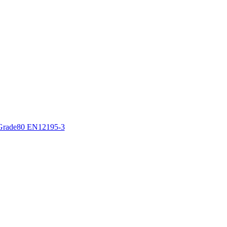
e Grade80 EN12195-3
e Grade100 EN12195-3