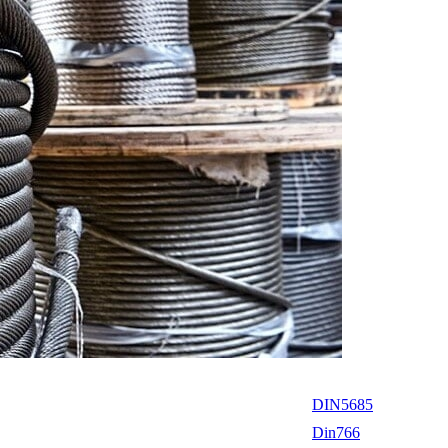
DIN5685
Din766