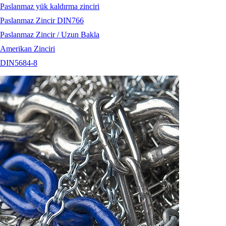
Paslanmaz yük kaldırma zinciri
Paslanmaz Zincir DIN766
Paslanmaz Zincir / Uzun Bakla
Amerikan Zinciri
DIN5684-8