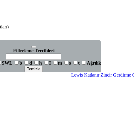
ları)
Filtreleme Tercihleri
SWL
b
d
h
I
m
s
t
Ağrılık
Temizle
Lewis Katlanır Zincir Gerdirm
Lewis Katlanır Zincir Gerdirm