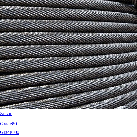
RopeBlock
Nemag
Talurit
Zincir
Grade80
Grade100