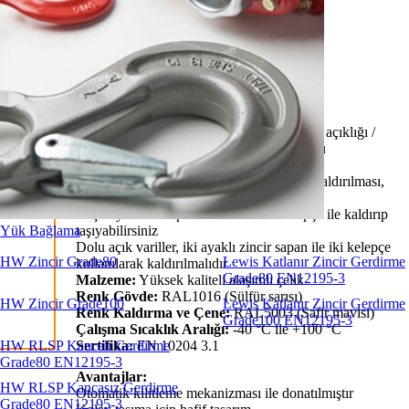
TVK Varil Kaldırma
İNDİR
Özellikler:
Üretici / Sertifikasyon:
Terrier (Hollanda)
Markalama Gövde:
Tip / Kapasite / Çene açıklığı /
Üretim yılı / CE / Logo / İzlenebilirlik kodu
Çene Açıklığı:
0-17mm
Uygulama:
Varillerin güvenli bir şekilde kaldırılması,
taşınması ve nakliyesi için tasarlanmıştır
Boş veya dolu kapalı varillerde tek kelepçe ile kaldırıp
Yük Bağlama
taşıyabilirsiniz
Dolu açık variller, iki ayaklı zincir sapan ile iki kelepçe
HW Zincir Grade80
Lewis Katlanır Zincir Gerdirme
kullanılarak kaldırılmalıdır
Grade80 EN12195-3
Malzeme:
Yüksek kaliteli alaşımlı çelik
Renk Gövde:
RAL1016 (Sülfür sarısı)
HW Zincir Grade100
Lewis Katlanır Zincir Gerdirme
Renk Kaldırma ve Çene:
RAL5003 (Safir mavisi)
Grade100 EN12195-3
Çalışma Sıcaklık Aralığı:
-40 °C ile +100 °C
HW RLSP Kancalı Gerdirme
Sertifika:
EN 10204 3.1
Grade80 EN12195-3
Avantajlar:
HW RLSP Kancasız Gerdirme
Otomatik kilitleme mekanizması ile donatılmıştır
Grade80 EN12195-3