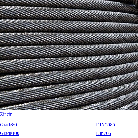
RopeBlock
Nemag
Talurit
Zincir
Grade80
DIN5685
Grade100
Din766